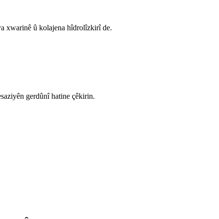
ya xwarinê û kolajena hîdrolîzkirî de.
esaziyên gerdûnî hatine çêkirin.