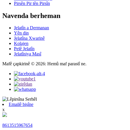
Pirsên Pir tên Pirsîn
Navenda berheman
Jelatîn a Dermanan
Yên din
Jelatîna Xwarinê
Kolajen
Pelê Jelatîn
Jelatîniya Masî
Mafê çapkirinê © 2026: Hemû maf parastî ne.
Emailê bişîne
x
8613515967654