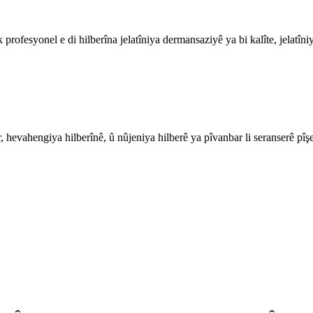
rofesyonel e di hilberîna jelatîniya dermansaziyê ya bi kalîte, jelatîni
r, hevahengiya hilberînê, û nûjeniya hilberê ya pîvanbar li seranserê pîş