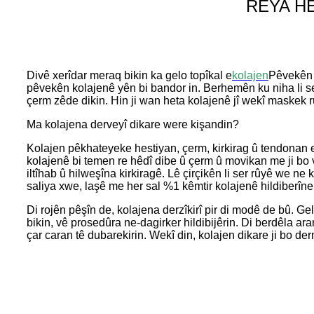
RÊYA HE
Divê xerîdar meraq bikin ka gelo topîkal e
kolajen
Pêvekên 
pêvekên kolajenê yên bi bandor in. Berhemên ku niha li ser
çerm zêde dikin. Hin ji wan heta kolajenê jî wekî maskek r
Ma kolajena derveyî dikare were kişandin?
Kolajen pêkhateyeke hestiyan, çerm, kirkirag û tendonan e.
kolajenê bi temen re hêdî dibe û çerm û movikan me ji bo
iltîhab û hilweşîna kirkiragê. Lê çirçikên li ser rûyê we ne 
saliya xwe, laşê me her sal %1 kêmtir kolajenê hildiberîne
Di rojên pêşîn de, kolajena derzîkirî pir di modê de bû. Ge
bikin, vê prosedûra ne-dagirker hildibijêrin. Di berdêla a
çar caran tê dubarekirin. Wekî din, kolajen dikare ji bo de