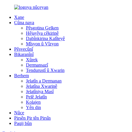
Xane
Çûna nava
Pêşgotina Gelken
Hêjayîya çêkirinê
Dabînkirina Kalîteyê
Mîsyon û Vîzyon
Pêşveçûnî
Bikaranînî
Xûrek
Dermansazî
Tendurustî û Xwarin
Berhem
Jelatîn a Dermanan
Jelatîna Xwarinê
Jelatîniya Masî
Pelê Jelatîn
Kolajen
Yên din
Nûçe
Pirsên Pir tên Pirsîn
Paqij bûn