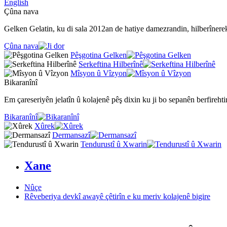
English
Çûna nava
Gelken Gelatin, ku di sala 2012an de hatiye damezrandin, hilberînerek p
Çûna nava
Pêşgotina Gelken
Serkeftina Hilberînê
Mîsyon û Vîzyon
Bikaranînî
Em çareseriyên jelatîn û kolajenê pêş dixin ku ji bo sepanên berfirehti
Bikaranînî
Xûrek
Dermansazî
Tendurustî û Xwarin
Xane
Nûçe
Rêveberiya devkî awayê çêtirîn e ku meriv kolajenê bigire