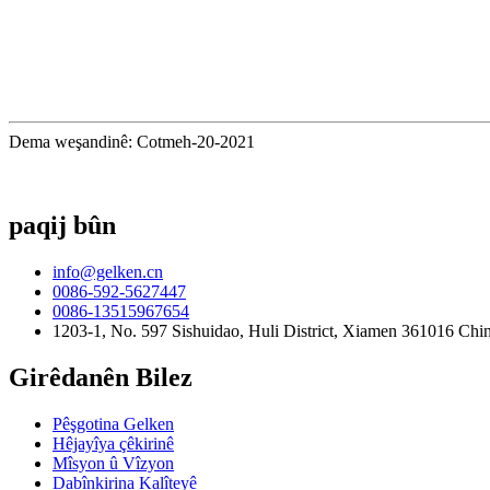
Dema weşandinê: Cotmeh-20-2021
paqij bûn
info@gelken.cn
0086-592-5627447
0086-13515967654
1203-1, No. 597 Sishuidao, Huli District, Xiamen 361016 Chi
Girêdanên Bilez
Pêşgotina Gelken
Hêjayîya çêkirinê
Mîsyon û Vîzyon
Dabînkirina Kalîteyê