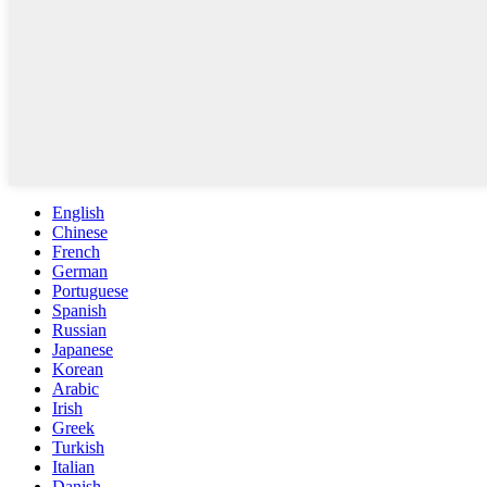
English
Chinese
French
German
Portuguese
Spanish
Russian
Japanese
Korean
Arabic
Irish
Greek
Turkish
Italian
Danish