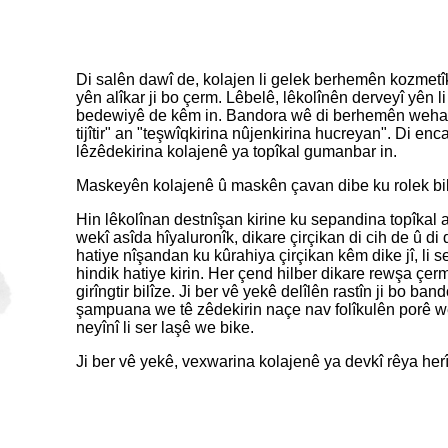
Di salên dawî de, kolajen li gelek berhemên kozmetî
yên alîkar ji bo çerm. Lêbelê, lêkolînên derveyî yên
bedewiyê de kêm in. Bandora wê di berhemên weha de h
tijîtir" an "teşwîqkirina nûjenkirina hucreyan". Di e
lêzêdekirina kolajenê ya topîkal gumanbar in.
Maskeyên kolajenê û maskên çavan dibe ku rolek bilî
Hin lêkolînan destnîşan kirine ku sepandina topîkal a
wekî asîda hîyaluronîk, dikare çirçikan di cih de û di
hatiye nîşandan ku kûrahiya çirçikan kêm dike jî, li 
hindik hatiye kirin. Her çend hilber dikare rewşa çermê 
girîngtir bilîze. Ji ber vê yekê delîlên rastîn ji bo ba
şampuana we tê zêdekirin naçe nav folîkulên porê w
neyînî li ser laşê we bike.
Ji ber vê yekê, vexwarina kolajenê ya devkî rêya herî 