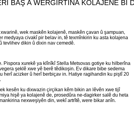
RÎ BAŞ A WERGIRTINA KOLAJENÊ BI 
xwarinê, wek maskên kolajenê, maskên çavan û şampuan,
 medyaya civakî pir belav in, tê texmînkirin ku asta kolajena
û tevlihev dikin û dixin nav cemedê.
 Pispora xurekê ya klînîkî Stella Metsovas gotiye ku hilberîna
 vegera şeklê xwe yê berê têdikoşin. Ev dikare bibe sedema
ku herî acizker û herî berbiçav in. Hatiye ragihandin ku piştî 20
.
lek kesên ku dixwazin çirçikan kêm bikin an lêvên xwe tijî
ramiya hişê ya kolajenê de, prosedûra ne-dagirker salê du heta
rmankirina nexweşiyên din, wekî artrîtê, were bikar anîn.