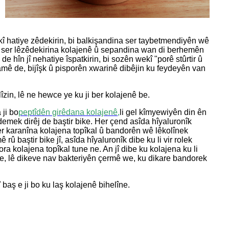
kî hatiye zêdekirin, bi balkişandina ser taybetmendiyên wê
 li ser lêzêdekirina kolajenê û sepandina wan di berhemên
în jî nehatiye îspatkirin, bi sozên wekî "porê stûrtir û
ncamê de, bijîşk û pisporên xwarinê dibêjin ku feydeyên van
zin, lê ne hewce ye ku ji ber kolajenê be.
 ji bo
peptîdên girêdana kolajenê
,
li gel kîmyewiyên din ên
 demek dirêj de baştir bike. Her çend asîda hîyaluronîk
ser karanîna kolajena topîkal û bandorên wê lêkolînek
rû baştir bike jî, asîda hîyaluronîk dibe ku li vir rolek
ndora kolajena topîkal tune ne. An jî dibe ku kolajena ku li
e, lê dikeve nav bakteriyên çermê we, ku dikare bandorek
baş e ji bo ku laş kolajenê bihelîne.