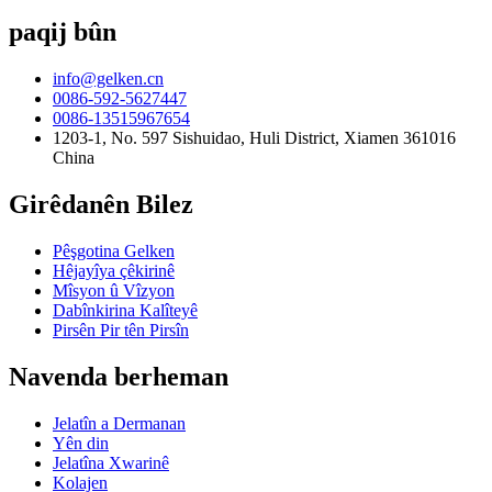
paqij bûn
info@gelken.cn
0086-592-5627447
0086-13515967654
1203-1, No. 597 Sishuidao, Huli District, Xiamen 361016
China
Girêdanên Bilez
Pêşgotina Gelken
Hêjayîya çêkirinê
Mîsyon û Vîzyon
Dabînkirina Kalîteyê
Pirsên Pir tên Pirsîn
Navenda berheman
Jelatîn a Dermanan
Yên din
Jelatîna Xwarinê
Kolajen