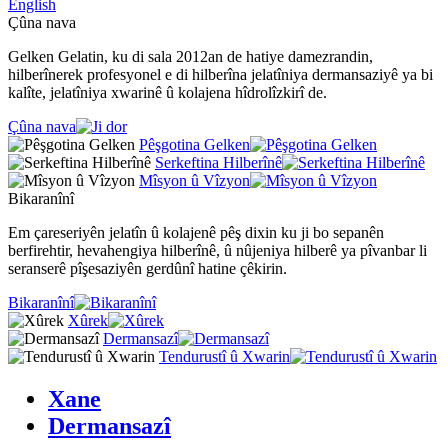
English
Çûna nava
Gelken Gelatin, ku di sala 2012an de hatiye damezrandin,
hilberînerek profesyonel e di hilberîna jelatîniya dermansaziyê ya bi
kalîte, jelatîniya xwarinê û kolajena hîdrolîzkirî de.
Çûna nava
Pêşgotina Gelken
Serkeftina Hilberînê
Mîsyon û Vîzyon
Bikaranînî
Em çareseriyên jelatîn û kolajenê pêş dixin ku ji bo sepanên
berfirehtir, hevahengiya hilberînê, û nûjeniya hilberê ya pîvanbar li
seranserê pîşesaziyên gerdûnî hatine çêkirin.
Bikaranînî
Xûrek
Dermansazî
Tendurustî û Xwarin
Xane
Dermansazî