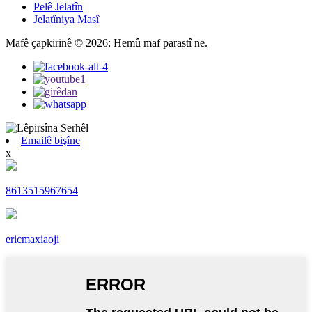
Pelê Jelatîn
Jelatîniya Masî
Mafê çapkirinê © 2026: Hemû maf parastî ne.
Emailê bişîne
x
8613515967654
ericmaxiaoji